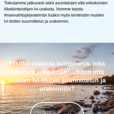
Toteutamme jatkuvasti sekä asuintalojen että erikokoisten
liikekiinteistöjen lvi-urakoita. Voimme tarjota
ilmanvaihtojärjestelmän lisäksi myös kiinteistön muiden
lvi-töiden suunnittelun ja urakoinnin.
Etsitkö osaavaa kumppania, joka
hallitsee sekä ilmanvaihdon että
muiden lvi-töiden suunnittelun ja
urakoinnin?