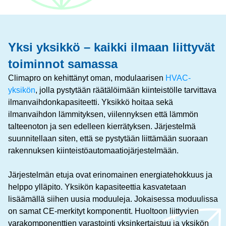
Yksi yksikkö – kaikki ilmaan liittyvät
toiminnot samassa
Climapro on kehittänyt oman, modulaarisen
HVAC-
yksikön
, jolla pystytään räätälöimään kiinteistölle tarvittava
ilmanvaihdonkapasiteetti. Yksikkö hoitaa sekä
ilmanvaihdon lämmityksen, viilennyksen että lämmön
talteenoton ja sen edelleen kierrätyksen. Järjestelmä
suunnitellaan siten, että se pystytään liittämään suoraan
rakennuksen kiinteistöautomaatiojärjestelmään.
Järjestelmän etuja ovat erinomainen energiatehokkuus ja
helppo ylläpito. Yksikön kapasiteettia kasvatetaan
lisäämällä siihen uusia moduuleja. Jokaisessa moduulissa
on samat CE-merkityt komponentit. Huoltoon liittyvien
varakomponenttien varastointi yksinkertaistuu ja yksikön