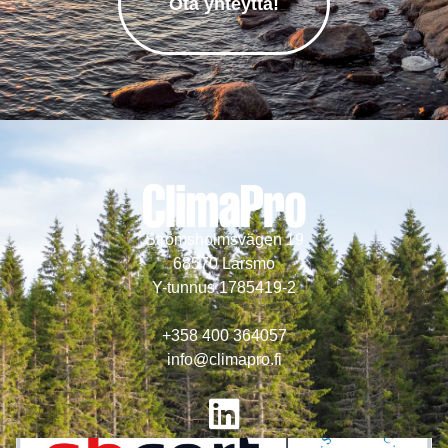
Ota yhteyttä!
Strömsholmsvägen 19
68570 Larsmo
Y-tunnus 1785419-2
+358 400 364057
info@climapro.fi