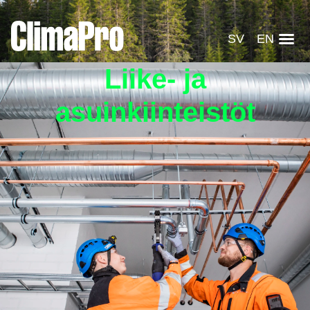
SV
EN
Liike- ja
asuinkiinteistöt