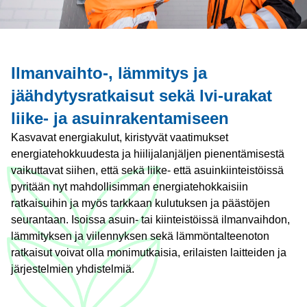
Ilmanvaihto-, lämmitys ja
jäähdytysratkaisut sekä lvi-urakat
liike- ja asuinrakentamiseen
Kasvavat energiakulut, kiristyvät vaatimukset
energiatehokkuudesta ja hiilijalanjäljen pienentämisestä
vaikuttavat siihen, että sekä liike- että asuinkiinteistöissä
pyritään nyt mahdollisimman energiatehokkaisiin
ratkaisuihin ja myös tarkkaan kulutuksen ja päästöjen
seurantaan. Isoissa asuin- tai kiinteistöissä ilmanvaihdon,
lämmityksen ja viilennyksen sekä lämmöntalteenoton
ratkaisut voivat olla monimutkaisia, erilaisten laitteiden ja
järjestelmien yhdistelmiä.