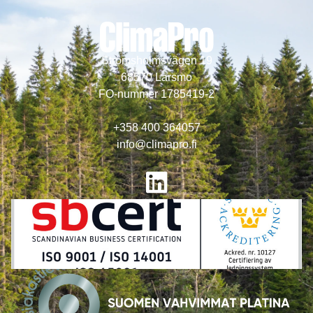
Strömsholmsvägen 19
68570 Larsmo
FO-nummer 1785419-2
+358 400 364057
info@climapro.fi