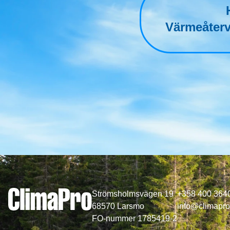
Värmeåterv
Strömsholmsvägen 19
+358 400 364
68570 Larsmo
info@climapro.
FO-nummer 1785419-2