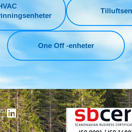
HVAC
Tilluftse
inningsenheter
One Off -enheter
057
fi