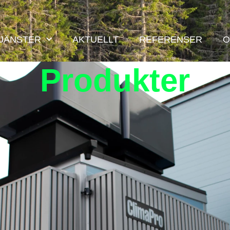
JÄNSTER
AKTUELLT
REFERENSER
O
Produkter