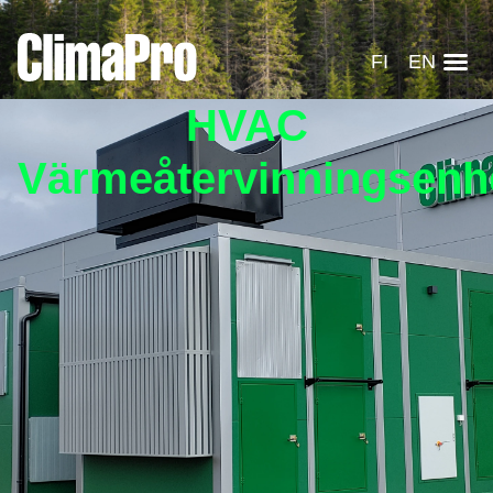
FI
EN
HVAC
Värmeåtervinningsenh