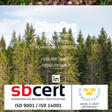
Strömsholmsvägen 19
68570 Larsmo
FO-nummer 1785419-2
+358 400 364057
info@climapro.fi