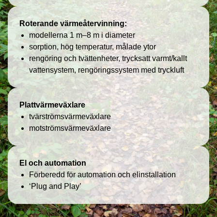
Roterande värmeåtervinning:
modellerna 1 m–8 m i diameter
sorption, hög temperatur, målade ytor
rengöring och tvättenheter, trycksatt varmt/kallt
vattensystem, rengöringssystem med tryckluft
Plattvärmeväxlare
tvärströmsvärmeväxlare
motströmsvärmeväxlare
El och automation
Förberedd för automation och elinstallation
‘Plug and Play’