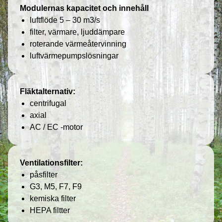
Modulernas kapacitet och innehåll
luftflöde 5 – 30 m3/s
filter, värmare, ljuddämpare
roterande värmeåtervinning
luftvärmepumpslösningar
Fläktalternativ:
centrifugal
axial
AC / EC -motor
Ventilationsfilter:
påsfilter
G3, M5, F7, F9
kemiska filter
HEPA filtter