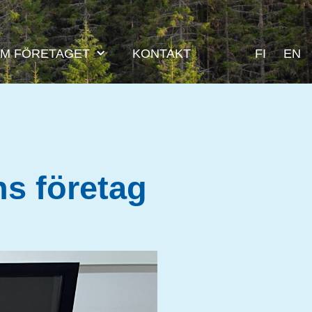
M FÖRETAGET
KONTAKT
FI
EN
s företag