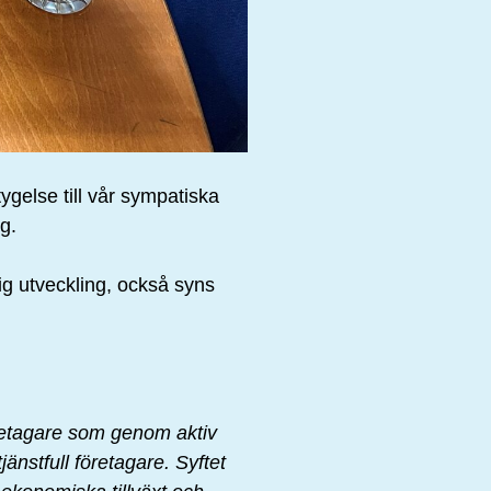
ygelse till vår sympatiska
g.
lig utveckling, också syns
öretagare som genom aktiv
jänstfull företagare. Syftet