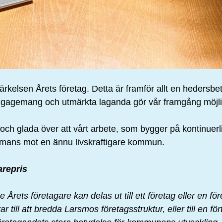
kelsen Årets företag. Detta är framför allt en hedersbet
ngagemang och utmärkta laganda gör vår framgång möjli
g och glada över att vårt arbete, som bygger på kontinuer
sammans mot en ännu livskraftigare kommun.
repris
rets företagare kan delas ut till ett företag eller en f
ill att bredda Larsmos företagsstruktur, eller till en fört