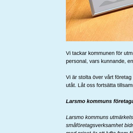
Vi tackar kommunen för utmär
personal, vars kunnande, e
Vi är stolta över vårt företa
utåt. Låt oss fortsätta till
Larsmo kommuns företaga
Larsmo kommuns utmärkelse Å
småföretagsverksamhet bidrar t