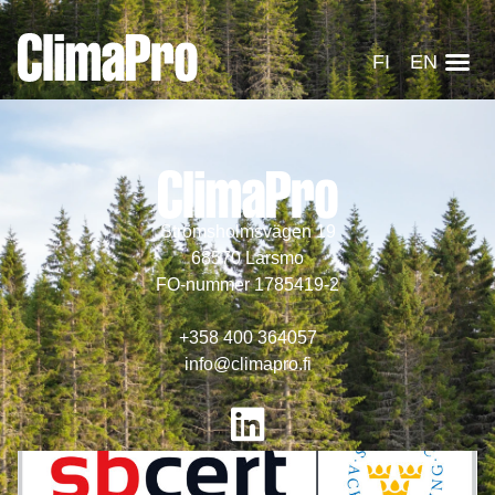
FI
EN
Strömsholmsvägen 19
68570 Larsmo
FO-nummer 1785419-2
+358 400 364057
info@climapro.fi