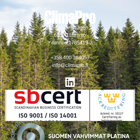
Strömsholmsvägen 19
68570 Larsmo
Y-tunnus 1785419-2
+358 400 364057
info@climapro.fi