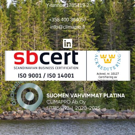
Y-tunnus 1785419-2
+358 400 364057
info@climapro.fi