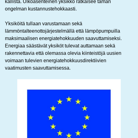
kallista. Ulkoasenteinen yksikkö ratkaisee tämän
ongelman kustannustehokkaasti.
Yksiköitä tullaan varustamaan sekä
lämmöntalteenottojärjestelmällä että lämpöpumpuilla
maksimaalisen energiatehokkuuden saavuttamiseksi.
Energiaa säästävät yksiköt tulevat auttamaan sekä
rakennettavia että olemassa olevia kiinteistöjä uusien
voimaan tulevien energiatehokkuusdirektiivien
vaatimusten saavuttamisessa.