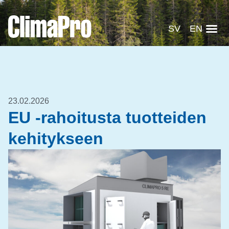
SV
EN
23.02.2026
EU -rahoitusta tuotteiden
kehitykseen